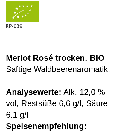
Gutsweine
Zur Kasse gehen
Lagenweine
Mein Konto
Classic Linie
Merlot Rosé trocken. BIO
Saftige Waldbeerenaromatik.
Premiumweine
Analysewerte:
Alk. 12,0 %
Barriqueweine
vol, Restsüße 6,6 g/l, Säure
6,1 g/l
Sekt/Traubensaft
Speisenempfehlung: