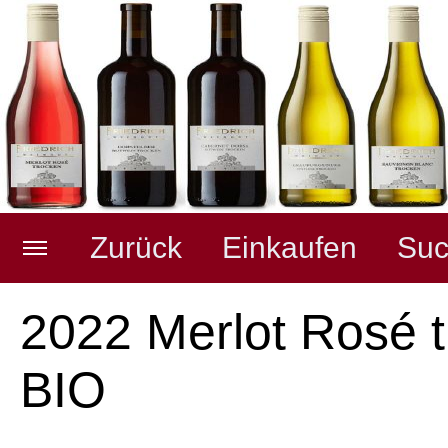
Zurück
Einkaufen
Suc
Weingut
Merkzettel anzeigen
2022 Merlot Rosé 
BIO
Pfälzer Weine
Warenkorb anzeigen
(
0
Artikel,
0,00
EUR)