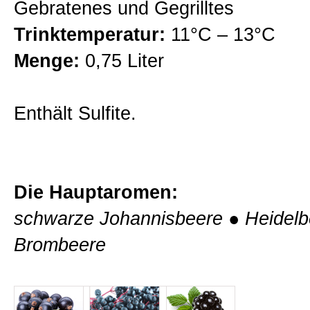
Gebratenes und Gegrilltes
Probierpakete
Trinktemperatur:
11°C – 13°C
Menge:
0,75 Liter
Auszeichnungen
Enthält Sulfite.
Auslieferungstermine
Weinprobe im Weingut
Die Hauptaromen:
schwarze Johannisbeere
●
Heidel
Kontakt
Brombeere
Allgemein